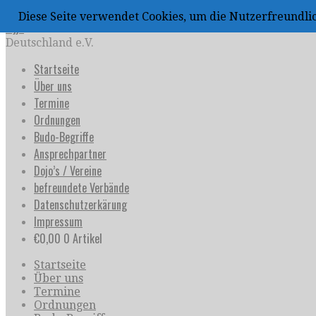
Zum
Diese Seite verwendet Cookies, um die Nutzerfreundl
Inhalt
uijja
springen
Deutschland e.V.
Startseite
Über uns
Termine
Ordnungen
Budo-Begriffe
Ansprechpartner
Dojo’s / Vereine
befreundete Verbände
Datenschutzerkärung
Impressum
€
0,00
0 Artikel
Startseite
Über uns
Termine
Ordnungen