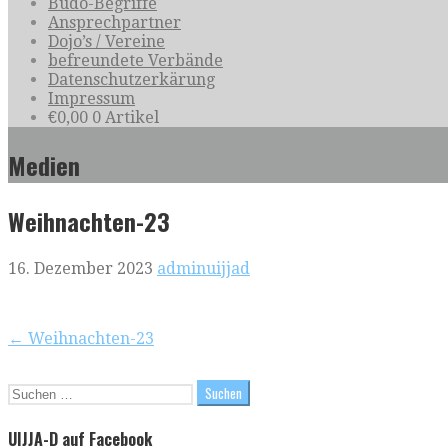
Budo-Begriffe
Ansprechpartner
Dojo’s / Vereine
befreundete Verbände
Datenschutzerkärung
Impressum
€
0,00
0 Artikel
Medien
Weihnachten-23
16. Dezember 2023
adminuijjad
Beitragsnavigation
← Weihnachten-23
Suchen
nach:
UIJJA-D auf Facebook