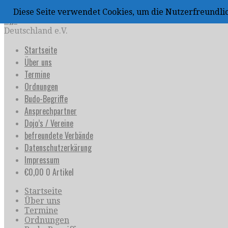
Zum
Diese Seite verwendet Cookies, um die Nutzerfreundl
Inhalt
uijja
springen
Deutschland e.V.
Startseite
Über uns
Termine
Ordnungen
Budo-Begriffe
Ansprechpartner
Dojo’s / Vereine
befreundete Verbände
Datenschutzerkärung
Impressum
€
0,00
0 Artikel
Startseite
Über uns
Termine
Ordnungen