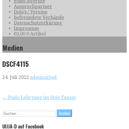
Budo-Begriffe
Ansprechpartner
Dojo’s / Vereine
befreundete Verbände
Datenschutzerkärung
Impressum
€
0,00
0 Artikel
Medien
DSCF4115
24. Juli 2022
adminuijjad
Beitragsnavigation
← Budo Lehrgang im Dojo Yanagi
Suchen
nach:
UIJJA-D auf Facebook