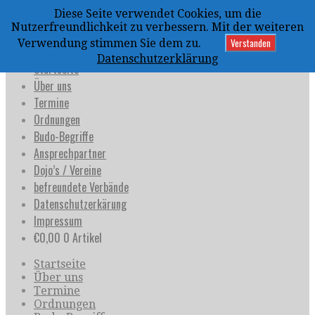
Zum
Diese Seite verwendet Cookies, um die
Inhalt
uijja
Nutzerfreundlichkeit zu verbessern. Mit der weiteren
springen
Deutschland e.V.
Verstanden
Verwendung stimmen Sie dem zu.
Datenschutzerklärung
Startseite
Über uns
Termine
Ordnungen
Budo-Begriffe
Ansprechpartner
Dojo’s / Vereine
befreundete Verbände
Datenschutzerkärung
Impressum
€
0,00
0 Artikel
Startseite
Über uns
Termine
Ordnungen