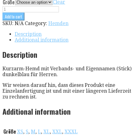
Größe
Clear
Kurzarm-
Hemd
Add to cart
mit
SKU:
N/A
Category:
Hemden
Verbands-
Description
und
Additional information
Eigennamen
Description
quantity
Kurzarm-Hemd mit Verbands- und Eigennamen (Stick)
dunkelblau für Herren.
Wir weisen darauf hin, dass dieses Produkt eine
Einzelanfertigung ist und mit einer längeren Lieferzeit
zu rechnen ist.
Additional information
Größe
XS
,
S
,
M
,
L
,
XL
,
XXL
,
XXXL