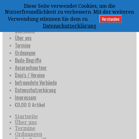
Zum
Diese Seite verwendet Cookies, um die
Inhalt
uijja
Nutzerfreundlichkeit zu verbessern. Mit der weiteren
springen
Deutschland e.V.
Verstanden
Verwendung stimmen Sie dem zu.
Datenschutzerklärung
Startseite
Über uns
Termine
Ordnungen
Budo-Begriffe
Ansprechpartner
Dojo’s / Vereine
befreundete Verbände
Datenschutzerkärung
Impressum
€
0,00
0 Artikel
Startseite
Über uns
Termine
Ordnungen