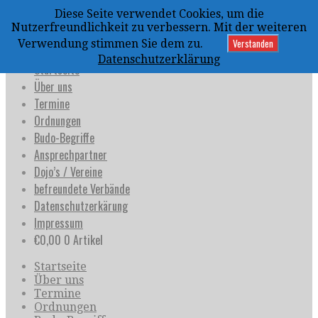
Zum
Diese Seite verwendet Cookies, um die
Inhalt
uijja
Nutzerfreundlichkeit zu verbessern. Mit der weiteren
springen
Deutschland e.V.
Verstanden
Verwendung stimmen Sie dem zu.
Datenschutzerklärung
Startseite
Über uns
Termine
Ordnungen
Budo-Begriffe
Ansprechpartner
Dojo’s / Vereine
befreundete Verbände
Datenschutzerkärung
Impressum
€
0,00
0 Artikel
Startseite
Über uns
Termine
Ordnungen