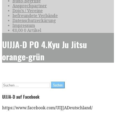
Budo-Begriffe
Ansprechpartner
Dojo’s / Vereine
befreundete Verbände
Datenschutzerkärung
Impressum
€
0,00
0 Artikel
UIJJA-D PO 4.Kyu Ju Jitsu
orange-grün
Suchen
nach:
UIJJA-D auf Facebook
https://www.facebook.com/UIJJADeutschland/