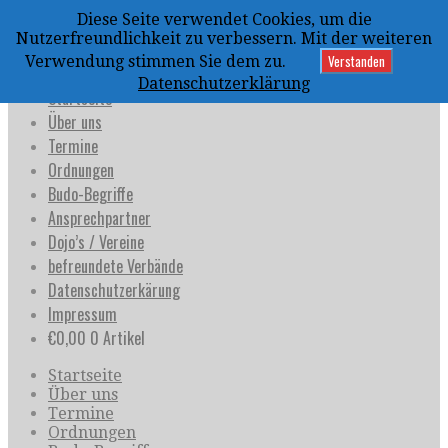
Zum
Diese Seite verwendet Cookies, um die
Inhalt
uijja
Nutzerfreundlichkeit zu verbessern. Mit der weiteren
springen
Deutschland e.V.
Verstanden
Verwendung stimmen Sie dem zu.
Datenschutzerklärung
Startseite
Über uns
Termine
Ordnungen
Budo-Begriffe
Ansprechpartner
Dojo’s / Vereine
befreundete Verbände
Datenschutzerkärung
Impressum
€
0,00
0 Artikel
Startseite
Über uns
Termine
Ordnungen