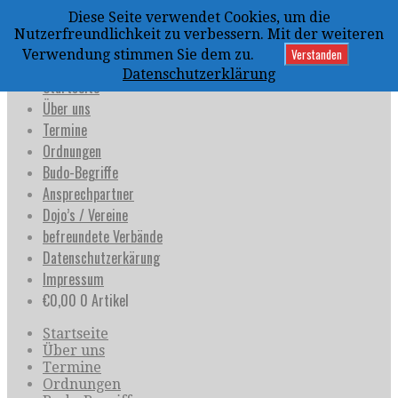
Zum
Diese Seite verwendet Cookies, um die
Inhalt
uijja
Nutzerfreundlichkeit zu verbessern. Mit der weiteren
springen
Deutschland e.V.
Verstanden
Verwendung stimmen Sie dem zu.
Datenschutzerklärung
Startseite
Über uns
Termine
Ordnungen
Budo-Begriffe
Ansprechpartner
Dojo’s / Vereine
befreundete Verbände
Datenschutzerkärung
Impressum
€
0,00
0 Artikel
Startseite
Über uns
Termine
Ordnungen