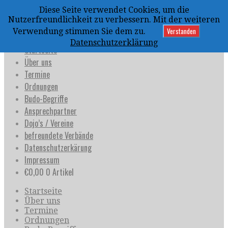
Zum
Diese Seite verwendet Cookies, um die
Inhalt
uijja
Nutzerfreundlichkeit zu verbessern. Mit der weiteren
springen
Deutschland e.V.
Verstanden
Verwendung stimmen Sie dem zu.
Datenschutzerklärung
Startseite
Über uns
Termine
Ordnungen
Budo-Begriffe
Ansprechpartner
Dojo’s / Vereine
befreundete Verbände
Datenschutzerkärung
Impressum
€
0,00
0 Artikel
Startseite
Über uns
Termine
Ordnungen