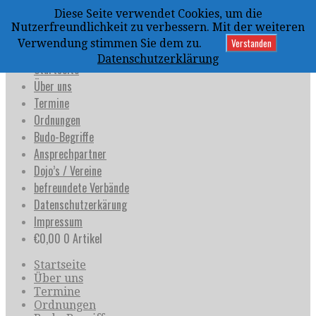
Zum
Diese Seite verwendet Cookies, um die
Inhalt
uijja
Nutzerfreundlichkeit zu verbessern. Mit der weiteren
springen
Deutschland e.V.
Verstanden
Verwendung stimmen Sie dem zu.
Datenschutzerklärung
Startseite
Über uns
Termine
Ordnungen
Budo-Begriffe
Ansprechpartner
Dojo’s / Vereine
befreundete Verbände
Datenschutzerkärung
Impressum
€
0,00
0 Artikel
Startseite
Über uns
Termine
Ordnungen