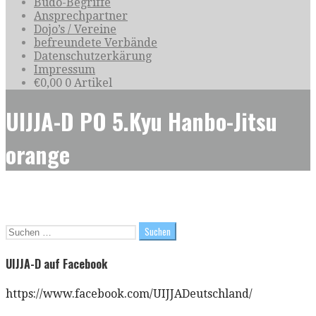
Budo-Begriffe
Ansprechpartner
Dojo’s / Vereine
befreundete Verbände
Datenschutzerkärung
Impressum
€
0,00
0 Artikel
UIJJA-D PO 5.Kyu Hanbo-Jitsu
orange
Suchen
nach:
UIJJA-D auf Facebook
https://www.facebook.com/UIJJADeutschland/