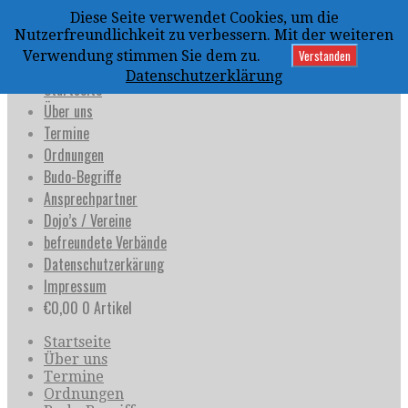
Zum
Diese Seite verwendet Cookies, um die
Inhalt
uijja
Nutzerfreundlichkeit zu verbessern. Mit der weiteren
springen
Deutschland e.V.
Verstanden
Verwendung stimmen Sie dem zu.
Datenschutzerklärung
Startseite
Über uns
Termine
Ordnungen
Budo-Begriffe
Ansprechpartner
Dojo’s / Vereine
befreundete Verbände
Datenschutzerkärung
Impressum
€
0,00
0 Artikel
Startseite
Über uns
Termine
Ordnungen