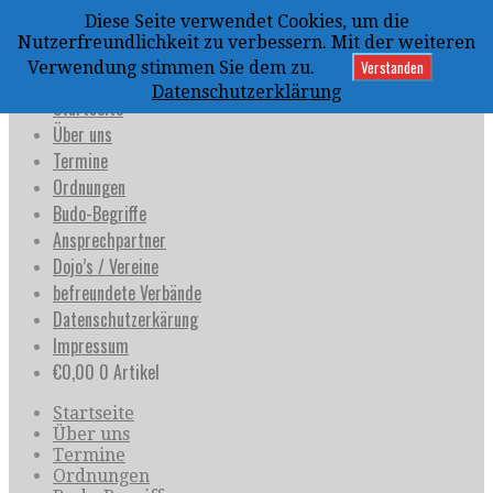
Zum
Diese Seite verwendet Cookies, um die
Inhalt
uijja
Nutzerfreundlichkeit zu verbessern. Mit der weiteren
springen
Deutschland e.V.
Verstanden
Verwendung stimmen Sie dem zu.
Datenschutzerklärung
Startseite
Über uns
Termine
Ordnungen
Budo-Begriffe
Ansprechpartner
Dojo’s / Vereine
befreundete Verbände
Datenschutzerkärung
Impressum
€
0,00
0 Artikel
Startseite
Über uns
Termine
Ordnungen