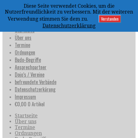
Zum
Diese Seite verwendet Cookies, um die
Inhalt
uijja
Nutzerfreundlichkeit zu verbessern. Mit der weiteren
springen
Deutschland e.V.
Verstanden
Verwendung stimmen Sie dem zu.
Datenschutzerklärung
Startseite
Über uns
Termine
Ordnungen
Budo-Begriffe
Ansprechpartner
Dojo’s / Vereine
befreundete Verbände
Datenschutzerkärung
Impressum
€
0,00
0 Artikel
Startseite
Über uns
Termine
Ordnungen