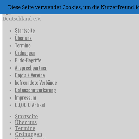
Zum
Diese Seite verwendet Cookies, um die Nutzerfreundl
Inhalt
uijja
springen
Deutschland e.V.
Startseite
Über uns
Termine
Ordnungen
Budo-Begriffe
Ansprechpartner
Dojo’s / Vereine
befreundete Verbände
Datenschutzerkärung
Impressum
€
0,00
0 Artikel
Startseite
Über uns
Termine
Ordnungen