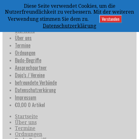
Zum
Diese Seite verwendet Cookies, um die
Inhalt
uijja
Nutzerfreundlichkeit zu verbessern. Mit der weiteren
springen
Deutschland e.V.
Verstanden
Verwendung stimmen Sie dem zu.
Datenschutzerklärung
Startseite
Über uns
Termine
Ordnungen
Budo-Begriffe
Ansprechpartner
Dojo’s / Vereine
befreundete Verbände
Datenschutzerkärung
Impressum
€
0,00
0 Artikel
Startseite
Über uns
Termine
Ordnungen