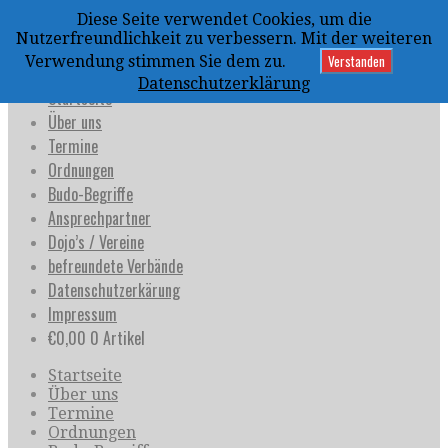
Zum
Diese Seite verwendet Cookies, um die
Inhalt
uijja
Nutzerfreundlichkeit zu verbessern. Mit der weiteren
springen
Deutschland e.V.
Verstanden
Verwendung stimmen Sie dem zu.
Datenschutzerklärung
Startseite
Über uns
Termine
Ordnungen
Budo-Begriffe
Ansprechpartner
Dojo’s / Vereine
befreundete Verbände
Datenschutzerkärung
Impressum
€
0,00
0 Artikel
Startseite
Über uns
Termine
Ordnungen