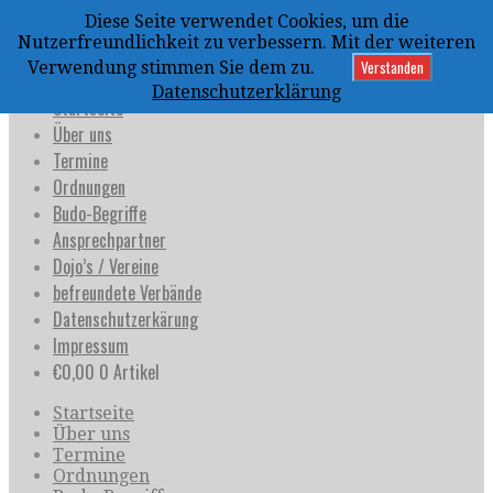
Zum
Diese Seite verwendet Cookies, um die
Inhalt
uijja
Nutzerfreundlichkeit zu verbessern. Mit der weiteren
springen
Deutschland e.V.
Verstanden
Verwendung stimmen Sie dem zu.
Datenschutzerklärung
Startseite
Über uns
Termine
Ordnungen
Budo-Begriffe
Ansprechpartner
Dojo’s / Vereine
befreundete Verbände
Datenschutzerkärung
Impressum
€
0,00
0 Artikel
Startseite
Über uns
Termine
Ordnungen