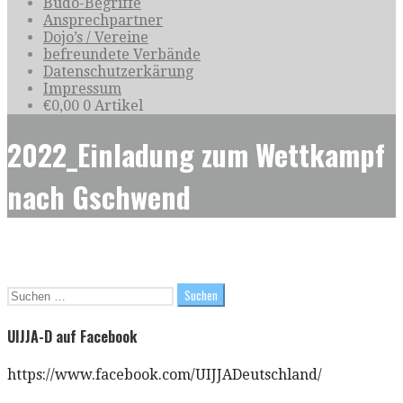
Budo-Begriffe
Ansprechpartner
Dojo’s / Vereine
befreundete Verbände
Datenschutzerkärung
Impressum
€
0,00
0 Artikel
2022_Einladung zum Wettkampf
nach Gschwend
Suchen
nach:
UIJJA-D auf Facebook
https://www.facebook.com/UIJJADeutschland/