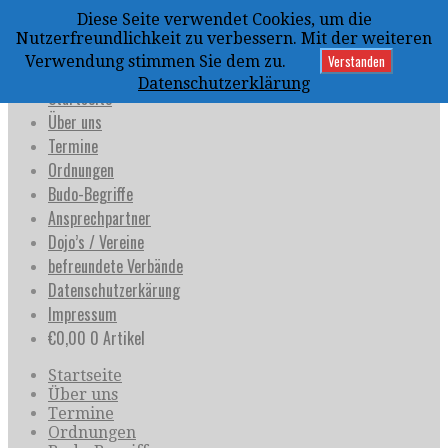
Zum
Diese Seite verwendet Cookies, um die
Inhalt
uijja
Nutzerfreundlichkeit zu verbessern. Mit der weiteren
springen
Deutschland e.V.
Verstanden
Verwendung stimmen Sie dem zu.
Datenschutzerklärung
Startseite
Über uns
Termine
Ordnungen
Budo-Begriffe
Ansprechpartner
Dojo’s / Vereine
befreundete Verbände
Datenschutzerkärung
Impressum
€
0,00
0 Artikel
Startseite
Über uns
Termine
Ordnungen