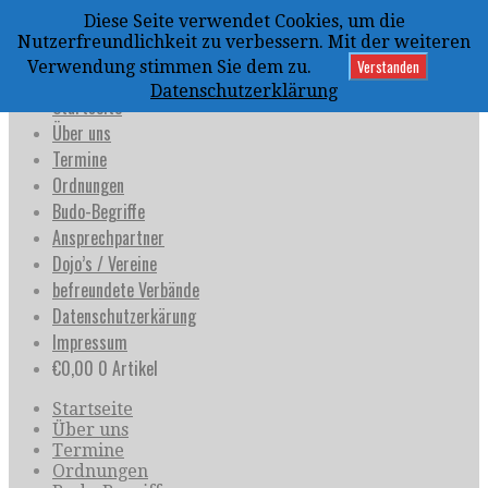
Zum
Diese Seite verwendet Cookies, um die
Inhalt
uijja
Nutzerfreundlichkeit zu verbessern. Mit der weiteren
springen
Deutschland e.V.
Verstanden
Verwendung stimmen Sie dem zu.
Datenschutzerklärung
Startseite
Über uns
Termine
Ordnungen
Budo-Begriffe
Ansprechpartner
Dojo’s / Vereine
befreundete Verbände
Datenschutzerkärung
Impressum
€
0,00
0 Artikel
Startseite
Über uns
Termine
Ordnungen