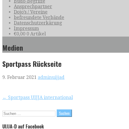
Budo-Begriffe
Ansprechpartner
Dojo’s / Vereine
befreundete Verbände
Datenschutzerkärung
Impressum
€
0,00
0 Artikel
Medien
Sportpass Rückseite
9. Februar 2021
adminuijjad
Beitragsnavigation
← Sportpass UIJJA international
Suchen
nach:
UIJJA-D auf Facebook