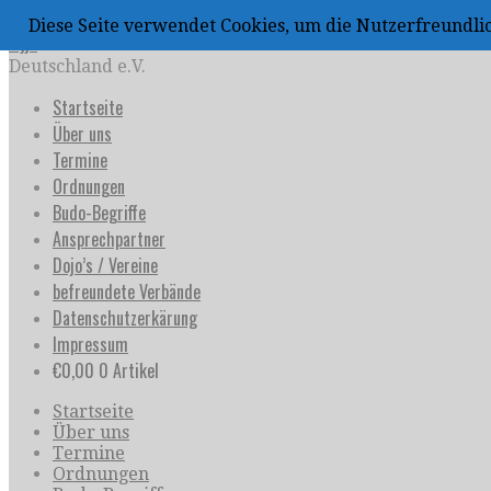
Zum
Diese Seite verwendet Cookies, um die Nutzerfreundl
Inhalt
uijja
springen
Deutschland e.V.
Startseite
Über uns
Termine
Ordnungen
Budo-Begriffe
Ansprechpartner
Dojo’s / Vereine
befreundete Verbände
Datenschutzerkärung
Impressum
€
0,00
0 Artikel
Startseite
Über uns
Termine
Ordnungen