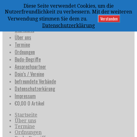
Zum
Diese Seite verwendet Cookies, um die
Inhalt
uijja
Nutzerfreundlichkeit zu verbessern. Mit der weiteren
springen
Deutschland e.V.
Verstanden
Verwendung stimmen Sie dem zu.
Datenschutzerklärung
Startseite
Über uns
Termine
Ordnungen
Budo-Begriffe
Ansprechpartner
Dojo’s / Vereine
befreundete Verbände
Datenschutzerkärung
Impressum
€
0,00
0 Artikel
Startseite
Über uns
Termine
Ordnungen