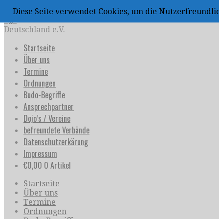
Zum
Diese Seite verwendet Cookies, um die Nutzerfreundl
Inhalt
uijja
springen
Deutschland e.V.
Startseite
Über uns
Termine
Ordnungen
Budo-Begriffe
Ansprechpartner
Dojo’s / Vereine
befreundete Verbände
Datenschutzerkärung
Impressum
€
0,00
0 Artikel
Startseite
Über uns
Termine
Ordnungen