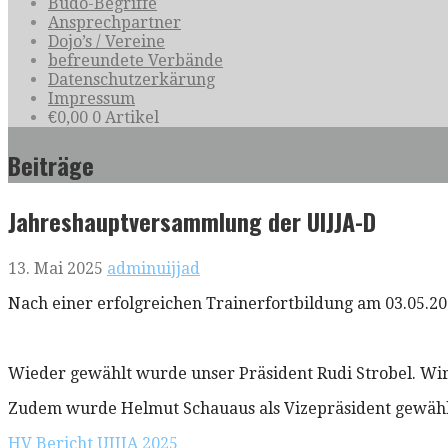
Budo-Begriffe
Ansprechpartner
Dojo’s / Vereine
befreundete Verbände
Datenschutzerkärung
Impressum
€
0,00
0 Artikel
Beiträge
Jahreshauptversammlung der UIJJA-D
13. Mai 2025
adminuijjad
Nach einer erfolgreichen Trainerfortbildung am 03.05.2
Wieder gewählt wurde unser Präsident Rudi Strobel. Wir
Zudem wurde Helmut Schauaus als Vizepräsident gewähl
HV Bericht UIJJA 2025