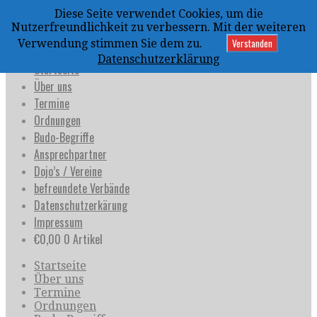
Zum
Diese Seite verwendet Cookies, um die
Inhalt
uijja
Nutzerfreundlichkeit zu verbessern. Mit der weiteren
springen
Deutschland e.V.
Verstanden
Verwendung stimmen Sie dem zu.
Datenschutzerklärung
Startseite
Über uns
Termine
Ordnungen
Budo-Begriffe
Ansprechpartner
Dojo’s / Vereine
befreundete Verbände
Datenschutzerkärung
Impressum
€
0,00
0 Artikel
Startseite
Über uns
Termine
Ordnungen