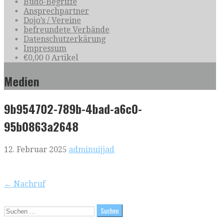
Budo-Begriffe
Ansprechpartner
Dojo’s / Vereine
befreundete Verbände
Datenschutzerkärung
Impressum
€
0,00
0 Artikel
Medien
9b954702-789b-4bad-a6c0-
95b0863a2648
12. Februar 2025
adminuijjad
Beitragsnavigation
← Nachruf
Suchen