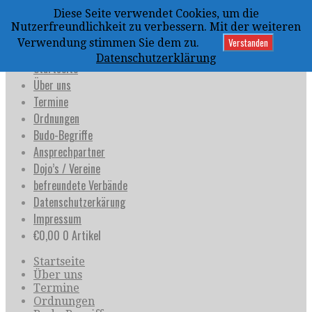
Zum
Diese Seite verwendet Cookies, um die
Inhalt
uijja
Nutzerfreundlichkeit zu verbessern. Mit der weiteren
springen
Deutschland e.V.
Verstanden
Verwendung stimmen Sie dem zu.
Datenschutzerklärung
Startseite
Über uns
Termine
Ordnungen
Budo-Begriffe
Ansprechpartner
Dojo’s / Vereine
befreundete Verbände
Datenschutzerkärung
Impressum
€
0,00
0 Artikel
Startseite
Über uns
Termine
Ordnungen