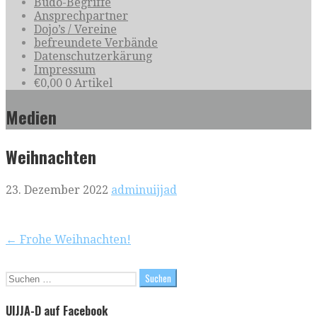
Budo-Begriffe
Ansprechpartner
Dojo’s / Vereine
befreundete Verbände
Datenschutzerkärung
Impressum
€
0,00
0 Artikel
Medien
Weihnachten
23. Dezember 2022
adminuijjad
Beitragsnavigation
← Frohe Weihnachten!
Suchen
nach:
UIJJA-D auf Facebook