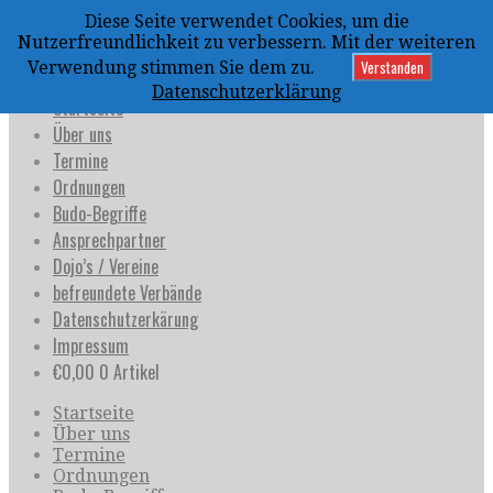
Zum
Diese Seite verwendet Cookies, um die
Inhalt
uijja
Nutzerfreundlichkeit zu verbessern. Mit der weiteren
springen
Deutschland e.V.
Verstanden
Verwendung stimmen Sie dem zu.
Datenschutzerklärung
Startseite
Über uns
Termine
Ordnungen
Budo-Begriffe
Ansprechpartner
Dojo’s / Vereine
befreundete Verbände
Datenschutzerkärung
Impressum
€
0,00
0 Artikel
Startseite
Über uns
Termine
Ordnungen