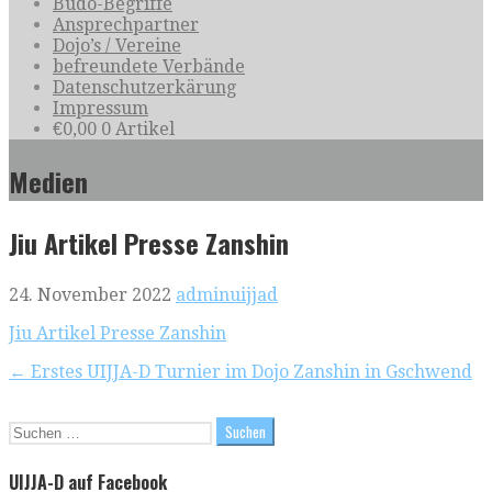
Budo-Begriffe
Ansprechpartner
Dojo’s / Vereine
befreundete Verbände
Datenschutzerkärung
Impressum
€
0,00
0 Artikel
Medien
Jiu Artikel Presse Zanshin
24. November 2022
adminuijjad
Jiu Artikel Presse Zanshin
Beitragsnavigation
← Erstes UIJJA-D Turnier im Dojo Zanshin in Gschwend
Suchen
nach:
UIJJA-D auf Facebook