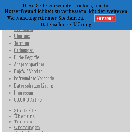
Zum
Diese Seite verwendet Cookies, um die
Inhalt
uijja
Nutzerfreundlichkeit zu verbessern. Mit der weiteren
springen
Deutschland e.V.
Verstanden
Verwendung stimmen Sie dem zu.
Datenschutzerklärung
Startseite
Über uns
Termine
Ordnungen
Budo-Begriffe
Ansprechpartner
Dojo’s / Vereine
befreundete Verbände
Datenschutzerkärung
Impressum
€
0,00
0 Artikel
Startseite
Über uns
Termine
Ordnungen