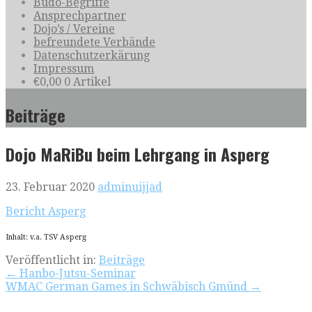
Budo-Begriffe
Ansprechpartner
Dojo’s / Vereine
befreundete Verbände
Datenschutzerkärung
Impressum
€
0,00
0 Artikel
Beiträge
Dojo MaRiBu beim Lehrgang in Asperg
23. Februar 2020
adminuijjad
Bericht Asperg
Inhalt: v.a. TSV Asperg
Veröffentlicht in:
Beiträge
Beitragsnavigation
← Hanbo-Jutsu-Seminar
WMAC German Games in Schwäbisch Gmünd →