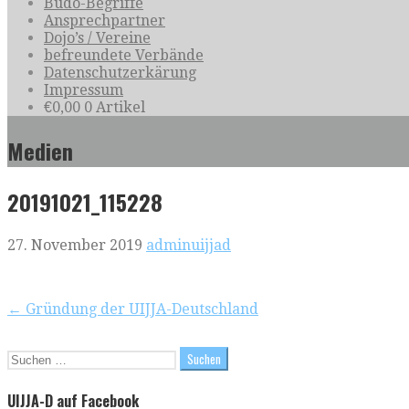
Budo-Begriffe
Ansprechpartner
Dojo’s / Vereine
befreundete Verbände
Datenschutzerkärung
Impressum
€
0,00
0 Artikel
Medien
20191021_115228
27. November 2019
adminuijjad
Beitragsnavigation
← Gründung der UIJJA-Deutschland
Suchen
nach:
UIJJA-D auf Facebook