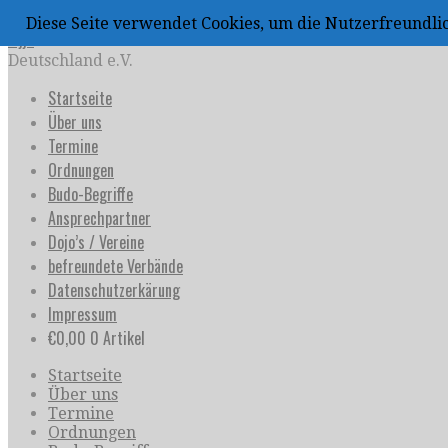
Zum
Diese Seite verwendet Cookies, um die Nutzerfreundl
Inhalt
uijja
springen
Deutschland e.V.
Startseite
Über uns
Termine
Ordnungen
Budo-Begriffe
Ansprechpartner
Dojo’s / Vereine
befreundete Verbände
Datenschutzerkärung
Impressum
€
0,00
0 Artikel
Startseite
Über uns
Termine
Ordnungen